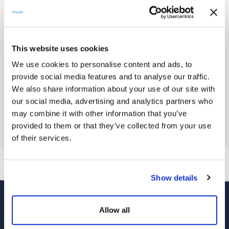
CW Storage Konteyner Güç ve Enerji Depolama
Sistemleri
Gelişmiş Batarya Yönetim Sistemi
Güvenlik ve Koruma Bileşenleri
This website uses cookies
Sıvı Soğutma Teknolojisi
6000 Üzeri Döngü Sayısı(0.5C)
We use cookies to personalise content and ads, to
On-Grid, Off-Grid veya Hibrit Çalışma Senaryosu
provide social media features and to analyse our traffic.
Güvenlikli Pil Mimarisi
İleri Düzey Termal Yönetim Sistemi
We also share information about your use of our site with
Kolay ve Hızlı Kurulum
our social media, advertising and analytics partners who
İNCELE
may combine it with other information that you’ve
provided to them or that they’ve collected from your use
of their services.
Show details
Allow all