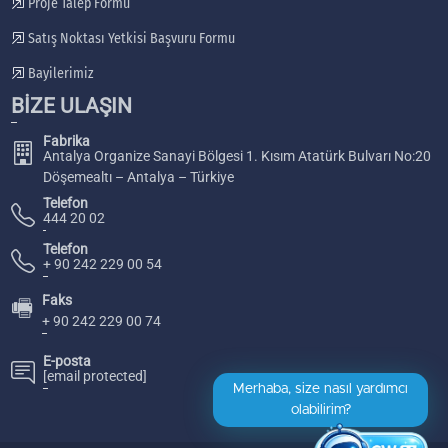
Proje Talep Formu
Satış Noktası Yetkisi Başvuru Formu
Bayilerimiz
BİZE ULAŞIN
Fabrika
Antalya Organize Sanayi Bölgesi 1. Kısım Atatürk Bulvarı No:20
Döşemealtı – Antalya – Türkiye
Telefon
444 20 02
Telefon
+ 90 242 229 00 54
Faks
🖷
+ 90 242 229 00 74
E-posta
[email protected]
Merhaba, size nasıl yardımcı
olabilirim?