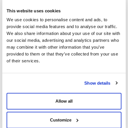
Akü Türü
Şarj Yöntemi
This website uses cookies
Kapalı Kurşun Asit, Kuru, Jel
Üç Aşama : Yüklü, Soğurma,
Değişken
We use cookies to personalise content and ads, to
provide social media features and to analyse our traffic.
We also share information about your use of our site with
LCD Gösterge
LED Ekran
our social media, advertising and analytics partners who
Güneş Enerjisi, Yük Seviyesi,
Güneş, Şarj ve Yük Durumu
may combine it with other information that you’ve
Akü Voltajı / Kapasitesi, Şarj
İçin Üç Gösterge
Akımı ve Arıza Koşullarını
provided to them or that they’ve collected from your use
Gösteren LCD Gösterge
of their services.
Çalışma Ortamı Sıcaklık
Depolama Sıcaklığı
Aralığı
-15°C ~ 60°C
Show details
0°C ~ 55°C
Allow all
Bağıl Nem
Rakım
%5 ~ %95 Bağıl Nem,
0 ~ 3000 m
Yoğuşmasız
Customize