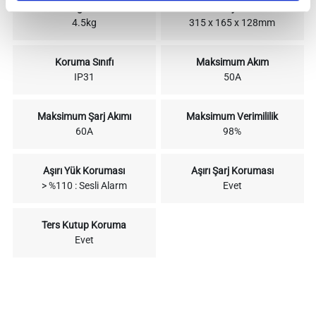
Ağırlık
Boyut
4.5kg
315 x 165 x 128mm
Koruma Sınıfı
Maksimum Akım
IP31
50A
Maksimum Şarj Akımı
Maksimum Verimililik
60A
98%
Aşırı Yük Koruması
Aşırı Şarj Koruması
> %110 : Sesli Alarm
Evet
Ters Kutup Koruma
Evet