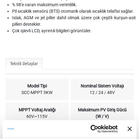
% 98'e varan maksimum verimlilik.
Pil sıcaklık sensörü (BTS) otomatik olarak sıcaklık telafisi sağlar.
Islak, AGM ve jel piller dahil olmak üzere çok çeşitli kurşun-asit
pilleri destekler.
Çok işlevli LCD, ayrıntılı bilgileri görüntüler.
Teknik Detaylar
Model Tipi
Nominal Sistem Voltajı
SCC-MPPT 3KW
12 / 24 / 48V
MPPT Voltaj Aralığı
Maksimum PV Giriş Gücü
60V~115V
(W / V)
800W - 1600W - 3200W /
145VDC