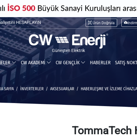
maliyetini HESAPLAYIN
Ürün Doğrula
İndir
ceğiniz tasarrufu HESAPLAYIN
Güneşten Elektrik
JELER
CW AKADEMİ
CW GENÇLİK
HABERLER
SATIŞ NOK
A SAYFA
İNVERTERLER
AKSESUARLAR
HABERLEŞME VE İZLEME CIHAZLA
TommaTech H