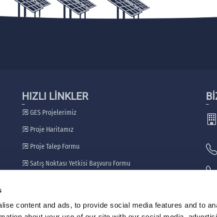
HIZLI LİNKLER
Bİ
GES Projelerimiz
Proje Haritamız
Proje Talep Formu
Satış Noktası Yetkisi Başvuru Formu
Bayilerimiz
s
🖷
ise content and ads, to provide social media features and to an
rmation about your use of our site with our social media, advertis