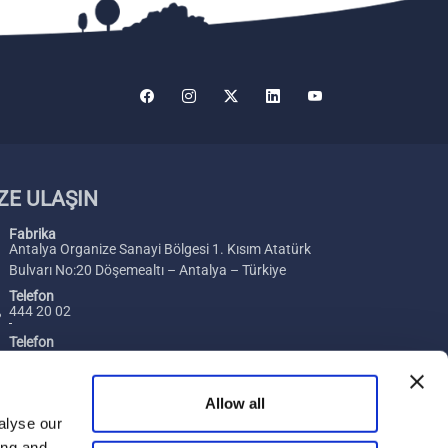
ZE ULAŞIN
Fabrika
Antalya Organize Sanayi Bölgesi 1. Kısım Atatürk
Bulvarı No:20 Döşemealtı – Antalya – Türkiye
Telefon
444 20 02
Telefon
+ 90 242 229 00 54
Faks
Allow all
+ 90 242 229 00 74
alyse our
ing and