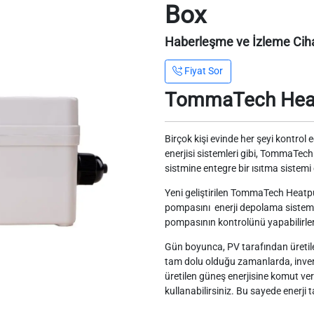
Box
Haberleşme ve İzleme Ciha
Fiyat Sor
TommaTech Heat
Birçok kişi evinde her şeyi kontrol e
enerjisi sistemleri gibi, TommaTe
sistmine entegre bir ısıtma sistem
Yeni geliştirilen TommaTech Heatpum
pompasını enerji depolama sistemleri
pompasının kontrolünü yapabilirler
Gün boyunca, PV tarafından üretilen 
tam dolu olduğu zamanlarda, invert
üretilen güneş enerjisine komut v
kullanabilirsiniz. Bu sayede enerji ta