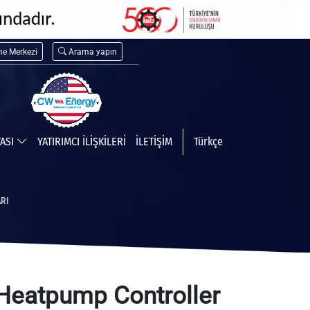
me Merkezi
Arama yapın
TASI
YATIRIMCI İLİŞKİLERİ
İLETİŞİM
Türkçe
RI
eatpump Controller