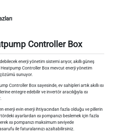
zları
pump Controller Box
debilecek enerji yönetim sistemi arıyor, akıllı güneş
ch Heatpump Controller Box
mevcut enerji yönetim
i çözümü sunuyor.
p Controller Box sayesinde, ev sahipleri artık akıllı ısı
ne entegre edebilir ve invertör aracılığıyla ısı
.
enerji evin enerji ihtiyacından fazla olduğu ve pillerin
ördeki ayarlardan ısı pompanızı beslemek için fazla
ererek ısı pompanızı maksimum seviyede
sarufu ile faturalarınızı azaltabilirsiniz.