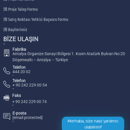
Proje Talep Formu
Satış Noktası Yetkisi Başvuru Formu
Bayilerimiz
BİZE ULAŞIN
Fabrika
Antalya Organize Sanayi Bölgesi 1. Kısım Atatürk Bulvarı No:20
Döşemealtı – Antalya – Türkiye
Telefon
444 20 02
Telefon
+ 90 242 229 00 54
Faks
🖷
+ 90 242 229 00 74
E-posta
[email protected]
Merhaba, size nasıl yardımcı
olabilirim?