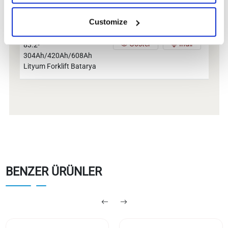
Customize
TommaTech 51.2-
304Ah/420Ah/608Ah
Göster
İndir
83.2-
304Ah/420Ah/608Ah
Lityum Forklift Batarya
BENZER ÜRÜNLER