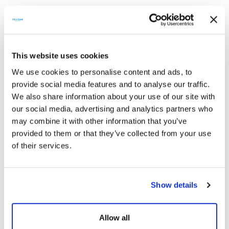
4G Modülü
Ürün konumu takibi yapabilmenize olanak sağlarken, uzaktan
batarya ömrü ve döngü durumunu da takip etmenize imkân sunar.
5 Yıl Garanti
This website uses cookies
5 yıl garanti ile sorunsuz bir deneyim sunar.
We use cookies to personalise content and ads, to
provide social media features and to analyse our traffic.
We also share information about your use of our site with
our social media, advertising and analytics partners who
Teknik Doküman
may combine it with other information that you’ve
provided to them or that they’ve collected from your use
of their services.
Show details
Teknik Dokümanlar
Allow all
CE Belgeleri