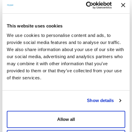
4G Modülü
Ürün konumu takibi yapabilmenize olanak sağlarken, uzaktan
batarya ömrü ve döngü durumunu da takip etmenize imkân sunar.
This website uses cookies
5 Yıl Garanti
5 yıl garanti ile sorunsuz bir deneyim sunar.
We use cookies to personalise content and ads, to
provide social media features and to analyse our traffic.
We also share information about your use of our site with
our social media, advertising and analytics partners who
may combine it with other information that you’ve
Teknik Doküman
provided to them or that they’ve collected from your use
of their services.
Show details
Teknik Dokümanlar
Allow all
CE Belgeleri