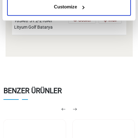
Customize
TommaTech 51.2-
Göster
İndir
105Ah/ 51.2-210Ah
Lityum Golf Batarya
BENZER ÜRÜNLER