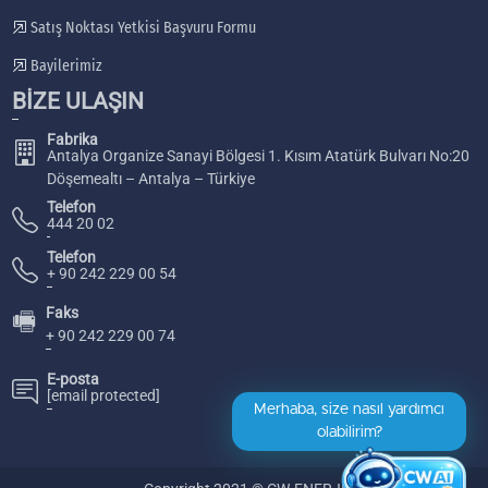
Satış Noktası Yetkisi Başvuru Formu
Bayilerimiz
BİZE ULAŞIN
Fabrika
Antalya Organize Sanayi Bölgesi 1. Kısım Atatürk Bulvarı No:20
Döşemealtı – Antalya – Türkiye
Telefon
444 20 02
Telefon
+ 90 242 229 00 54
Faks
🖷
+ 90 242 229 00 74
E-posta
[email protected]
Merhaba, size nasıl yardımcı
olabilirim?