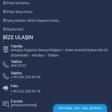
Proje Haritamız
Proje Talep Formu
Satış Noktası Yetkisi Başvuru Formu
Bayilerimiz
BİZE ULAŞIN
Fabrika
Antalya Organize Sanayi Bölgesi 1. Kısım Atatürk Bulvarı No:20
Döşemealtı – Antalya – Türkiye
Telefon
444 20 02
Telefon
+ 90 242 229 00 54
Faks
🖷
+ 90 242 229 00 74
E-posta
[email protected]
Merhaba, size nasıl yardımcı