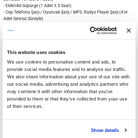
- Elektrikli Süpürge (1 Adet 3.5 Saat)
- Cep Telefonu Şarjı / Oyuncak Şarjı / MP3, Radyo Player Şarjı (4’er
Adet Sınırsız Süreyle)
Not:
Yukarıda belirtilen kullanım süreleri ve üretim değerleri,
Türkiye’nin ortalama güneşlenme süresi (günlük 4 saat) üzerinden
hesaplanmıştır. Üretilen enerji ve tüketim süreleri hava durumlarına ve
bölgelere göre değişkenlik gösterebilir.
This website uses cookies
* LFP Batarya D.O.D değeri %90’ı alınmıştır.
We use cookies to personalise content and ads, to
provide social media features and to analyse our traffic.
We also share information about your use of our site with
our social media, advertising and analytics partners who
may combine it with other information that you’ve
Paket İçeriği
provided to them or that they’ve collected from your use
of their services.
Show details