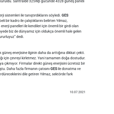
kuruldu. Santralde 325Wp gücünde 4328 güneş paneli
sistemleri ile tanıştırdıklarını söyledi.
GES
 bir kadro ile çalıştıklarını belirten Yılmaz,
rji panelleri ile kendileri için önemli bir girdi olan
sayede biz de dünyamız için oldukça önemli hale gelen
rurluyuz” dedi.
k güneş enerjisine ilginin daha da arttığına dikkat çekti.
dığı için çevreyi kirletmez. Yani tamamen doğa dostudur.
a çıkmıyor. Firmalar direkt güneş enerjisini ücretsiz bir
ştu. Daha fazla firmanın çatısını
GES
ile donatma ve
rdüreceklerini dile getiren Yılmaz, sektörde fark
10.07.2021