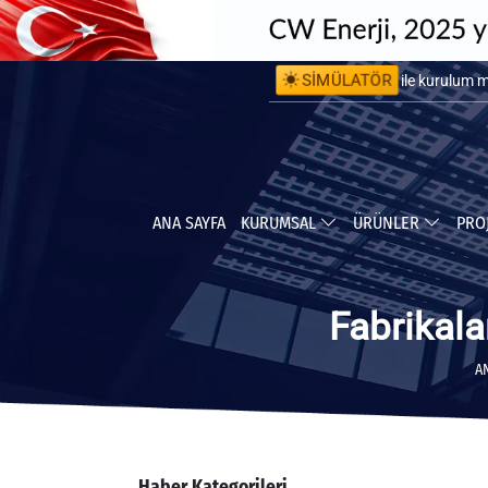
SİMÜLATÖR
ile kurulum 
ile yapabile
ANA SAYFA
KURUMSAL
ÜRÜNLER
PRO
Fabrikala
A
Haber Kategorileri