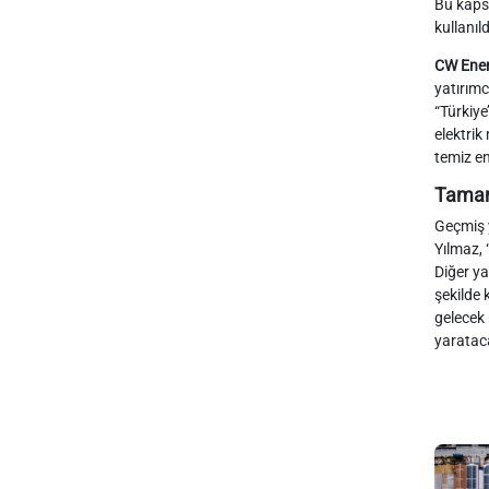
Bu kaps
kullanıld
CW Ener
yatırımc
“Türkiye
elektrik
temiz en
Tamam
Geçmiş y
Yılmaz, 
Diğer ya
şekilde 
gelecek 
yaratac