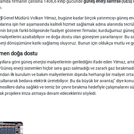
amda firmanın çatısına 1406,6 kWp gücünde
güneş enerji santrali (GES)
ı.
ji
Genel Müdürü Volkan Yılmaz, bugüne kadar birçok yatırımcıyı güneş enerji 
ılarına işin her aşamasında kaliteli hizmet sağlamak adına alanında tecrübeli
’nin birçok farklı bölgesinde faaliyet gösteren firmalar, kurduğumuz güneş ene
 maliyetlerini azaltabiliyor ve doğa dostu olan güneşten yararlanıyor. Bu 
erji dönüşümüne katkı sağlamış oluyoruz. Bunun için oldukça mutlu ve gu
en doğa dostu
ıllara göre güneş enerjisi maliyetlerinin gerilediğini ifade eden Yılmaz, artı
“Güneş enerji sistemleri hiçbir sera gazı salmadığı ve zararlı gaz bırakma
ndan ilk kurulum ve bakım maliyetlerinin dışında herhangi bir maliyet ortay
kullanarak bedava elektrik üretebiliyor. Bu da büyük bir avantaj” diye konu
nesillere daha sağlıklı ve temiz bir çevre bırakma hedefiyle çalışmalarını sü
ak projelere imza atmaya devam edeceklerini söyledi.