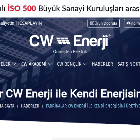
maliyetini HESAPLAYIN
Ürün Doğrula
İndir
ceğiniz tasarrufu HESAPLAYIN
Güneşten Elektrik
JELER
CW AKADEMİ
CW GENÇLİK
HABERLER
SATIŞ NOK
r CW Enerji ile Kendi Enerjisin
NA SAYFA
HABERLER
FABRIKALAR CW ENERJI ILE KENDI ENERJISINI ÜRETIY