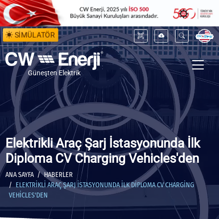
SİMÜLATÖR
Güneşten Elektrik
Elektrikli Araç Şarj İstasyonunda İlk
Diploma CV Charging Vehicles'den
ANA SAYFA
HABERLER
ELEKTRIKLI ARAÇ ŞARJ İSTASYONUNDA İLK DIPLOMA CV CHARGING
VEHICLES'DEN