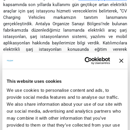
kapsamında son yıllarda kullanımı gün geçtikçe artan elektrikli
araçlar için şarj istasyonu hizmeti vereceklerini belirterek, “CV
Charging Vehicles markamızın tanıtım lansmanını
gerçekleştirdik. Antalya Organize Sanayi Bölgesi’nde bulunan
fabrikamızda düzenlediğimiz lansmanda elektrikli araç şarj
istasyonları, şarj istasyonlarının sistemi, yazılımı ve mobil
aplikasyonları hakkında bayilerimize bilgi verdik. Katılımcılara
elektrikli şarj istasyonları konusunda eğitim vererek
sertifikalarını takdim ettik ve Türkiye’de bir ilke imza attık” diye
konuştu.
This website uses cookies
Yüksek hızlı şarj istasyonları
We use cookies to personalise content and ads, to
Elektrikli araç şarj istasyonları ve istasyon ağı alanlarında
provide social media features and to analyse our traffic.
detaylı çözümler sunduklarını ifade eden Sarvan, enerji
We also share information about your use of our site with
sektöründeki bilgi, birikim ve tecrübelerini CV Charging Vehicles
our social media, advertising and analytics partners who
markası ile de sürdüreceklerini söyledi. Sarvan, yüksek hızlı şarj
may combine it with other information that you’ve
istasyonları ve elektrikli araç şarj noktaları gibi çözümler ile
kullanıcılara yurt içi ve yurt dışında uzun soluklu hizmet
provided to them or that they’ve collected from your use