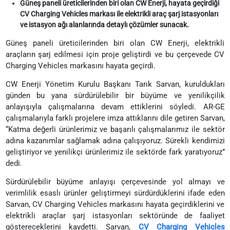
Güneş paneli üreticilerinden biri olan CW Enerji, hayata geçirdiği
CV Charging Vehicles markası ile elektrikli araç şarj istasyonları
ve istasyon ağı alanlarında detaylı çözümler sunacak.
Güneş paneli üreticilerinden biri olan CW Enerji, elektrikli
araçların şarj edilmesi için proje geliştirdi ve bu çerçevede CV
Charging Vehicles markasını hayata geçirdi.
CW Enerji Yönetim Kurulu Başkanı Tarık Sarvan, kuruldukları
günden bu yana sürdürülebilir bir büyüme ve yenilikçilik
anlayışıyla çalışmalarına devam ettiklerini söyledi. AR-GE
çalışmalarıyla farklı projelere imza attıklarını dile getiren Sarvan,
“Katma değerli ürünlerimiz ve başarılı çalışmalarımız ile sektör
adına kazanımlar sağlamak adına çalışıyoruz. Sürekli kendimizi
geliştiriyor ve yenilikçi ürünlerimiz ile sektörde fark yaratıyoruz”
dedi.
Sürdürülebilir büyüme anlayışı çerçevesinde yol almayı ve
verimlilik esaslı ürünler geliştirmeyi sürdürdüklerini ifade eden
Sarvan, CV Charging Vehicles markasını hayata geçirdiklerini ve
elektrikli araçlar şarj istasyonları sektöründe de faaliyet
göstereceklerini kaydetti. Sarvan,
CV Charging Vehicles