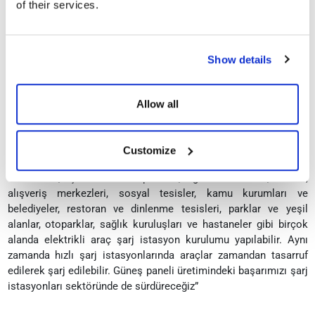
sağlayacaklarını dile getirerek, “Sektörel yenilikleri yakından
of their services.
takip eden bir firma olarak, güçlü kadromuzla kullanıcılara en
uygun sistemleri sunuyoruz. CV Charging Vehicles markamızla
elektrikli araç kullanımının yaygınlaşmasını hedefliyoruz. Karbon
Show details
salınımını azaltarak gelecek nesillere daha temiz bir dünya
bırakma amacındayız” dedi.
Allow all
Araçlar zamandan tasarruf edilerek şarj edilebilir
Elektrikli araç şarj istasyonu ile elektrikli araçların şarj ihtiyacını
temiz ve sürdürülebilir bir şekilde sağlamayı hedeflediklerini
Customize
ifade eden Sarvan, şöyle devam etti: “Konutlar, site ve
rezidanslar, iş merkezi ve plazalar, eğitim kurumları, oteller,
alışveriş merkezleri, sosyal tesisler, kamu kurumları ve
belediyeler, restoran ve dinlenme tesisleri, parklar ve yeşil
alanlar, otoparklar, sağlık kuruluşları ve hastaneler gibi birçok
alanda elektrikli araç şarj istasyon kurulumu yapılabilir. Aynı
zamanda hızlı şarj istasyonlarında araçlar zamandan tasarruf
edilerek şarj edilebilir. Güneş paneli üretimindeki başarımızı şarj
istasyonları sektöründe de sürdüreceğiz”