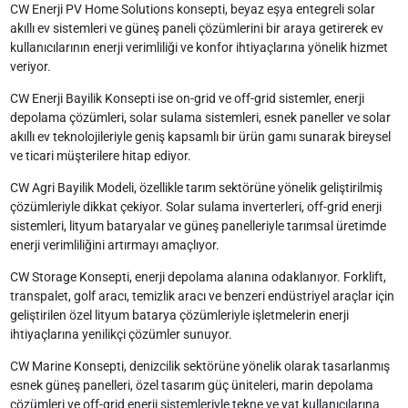
CW Enerji PV Home Solutions konsepti, beyaz eşya entegreli solar
akıllı ev sistemleri ve güneş paneli çözümlerini bir araya getirerek ev
kullanıcılarının enerji verimliliği ve konfor ihtiyaçlarına yönelik hizmet
veriyor.
CW Enerji Bayilik Konsepti ise on-grid ve off-grid sistemler, enerji
depolama çözümleri, solar sulama sistemleri, esnek paneller ve solar
akıllı ev teknolojileriyle geniş kapsamlı bir ürün gamı sunarak bireysel
ve ticari müşterilere hitap ediyor.
CW Agri Bayilik Modeli, özellikle tarım sektörüne yönelik geliştirilmiş
çözümleriyle dikkat çekiyor. Solar sulama inverterleri, off-grid enerji
sistemleri, lityum bataryalar ve güneş panelleriyle tarımsal üretimde
enerji verimliliğini artırmayı amaçlıyor.
CW Storage Konsepti, enerji depolama alanına odaklanıyor. Forklift,
transpalet, golf aracı, temizlik aracı ve benzeri endüstriyel araçlar için
geliştirilen özel lityum batarya çözümleriyle işletmelerin enerji
ihtiyaçlarına yenilikçi çözümler sunuyor.
CW Marine Konsepti, denizcilik sektörüne yönelik olarak tasarlanmış
esnek güneş panelleri, özel tasarım güç üniteleri, marin depolama
çözümleri ve off-grid enerji sistemleriyle tekne ve yat kullanıcılarına