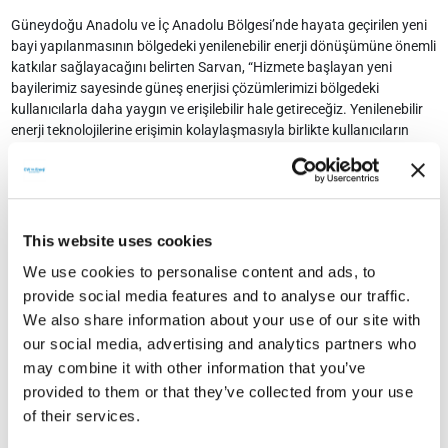
Güneydoğu Anadolu ve İç Anadolu Bölgesi’nde hayata geçirilen yeni
bayi yapılanmasının bölgedeki yenilenebilir enerji dönüşümüne önemli
katkılar sağlayacağını belirten Sarvan, “Hizmete başlayan yeni
bayilerimiz sayesinde güneş enerjisi çözümlerimizi bölgedeki
kullanıcılarla daha yaygın ve erişilebilir hale getireceğiz. Yenilenebilir
enerji teknolojilerine erişimin kolaylaşmasıyla birlikte kullanıcıların
sürdürülebilir enerji yatırımlarına daha rahat ulaşmasını hedefliyoruz.
Bu bölgeler güneş enerjisi yatırımları açısından Türkiye’nin en güçlü
bölgelerinden biri konumunda yer alıyor. Biz de CW Enerji olarak yeni
bayi ağımızla bu potansiyeli daha verimli değerlendirmeyi
amaçlıyoruz” dedi
This website uses cookies
“Söz konusu illerde güneş enerjisine olan talebin her geçen gün
We use cookies to personalise content and ads, to
arttığını görüyoruz” diyen Sarvan, şöyle devam etti: “Yapılanmamız ile
provide social media features and to analyse our traffic.
bölgesel kalkınmaya, istihdama ve sürdürülebilir enerji dönüşümüne
We also share information about your use of our site with
katkı sunmayı hedefliyoruz. Türkiye genelinde yenilenebilir enerji
our social media, advertising and analytics partners who
dönüşümünü yaygınlaştırma hedefimiz doğrultusunda yatırımlarımızı
may combine it with other information that you’ve
sürdürüyoruz. Hızla gelişen bayi ağımız sayesinde müşterilerimizin
provided to them or that they’ve collected from your use
temiz enerji çözümlerine daha kolay erişmesini sağlayarak
of their services.
sürdürülebilir geleceğe katkı sunacağız.”