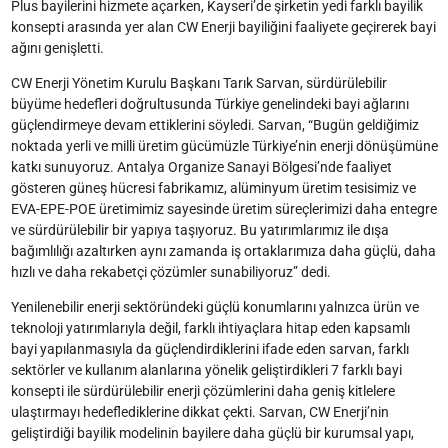
Plus bayilerini hizmete açarken, Kayseri’de şirketin yedi farklı bayilik
konsepti arasında yer alan CW Enerji bayiliğini faaliyete geçirerek bayi
ağını genişletti.
CW Enerji Yönetim Kurulu Başkanı Tarık Sarvan, sürdürülebilir
büyüme hedefleri doğrultusunda Türkiye genelindeki bayi ağlarını
güçlendirmeye devam ettiklerini söyledi. Sarvan, “Bugün geldiğimiz
noktada yerli ve milli üretim gücümüzle Türkiye’nin enerji dönüşümüne
katkı sunuyoruz. Antalya Organize Sanayi Bölgesi’nde faaliyet
gösteren güneş hücresi fabrikamız, alüminyum üretim tesisimiz ve
EVA-EPE-POE üretimimiz sayesinde üretim süreçlerimizi daha entegre
ve sürdürülebilir bir yapıya taşıyoruz. Bu yatırımlarımız ile dışa
bağımlılığı azaltırken aynı zamanda iş ortaklarımıza daha güçlü, daha
hızlı ve daha rekabetçi çözümler sunabiliyoruz” dedi.
Yenilenebilir enerji sektöründeki güçlü konumlarını yalnızca ürün ve
teknoloji yatırımlarıyla değil, farklı ihtiyaçlara hitap eden kapsamlı
bayi yapılanmasıyla da güçlendirdiklerini ifade eden sarvan, farklı
sektörler ve kullanım alanlarına yönelik geliştirdikleri 7 farklı bayi
konsepti ile sürdürülebilir enerji çözümlerini daha geniş kitlelere
ulaştırmayı hedeflediklerine dikkat çekti. Sarvan, CW Enerji’nin
geliştirdiği bayilik modelinin bayilere daha güçlü bir kurumsal yapı,