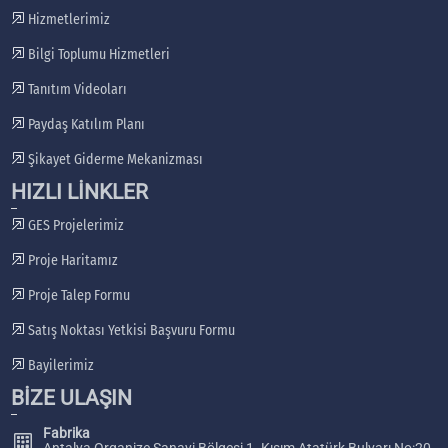
Hizmetlerimiz
Bilgi Toplumu Hizmetleri
Tanıtım Videoları
Paydaş Katılım Planı
Şikayet Giderme Mekanizması
HIZLI LİNKLER
GES Projelerimiz
Proje Haritamız
Proje Talep Formu
Satış Noktası Yetkisi Başvuru Formu
Bayilerimiz
BİZE ULAŞIN
Fabrika
Antalya Organize Sanayi Bölgesi 1. Kısım Atatürk Bulvarı No:20