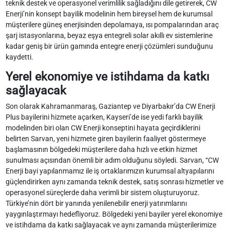
teknik destek ve operasyonel verimlilik sağladığını dile getirerek, CW
Enerji’nin konsept bayilik modelinin hem bireysel hem de kurumsal
müşterilere güneş enerjisinden depolamaya, ısı pompalarından araç
şarj istasyonlarına, beyaz eşya entegreli solar akıllı ev sistemlerine
kadar geniş bir ürün gamında entegre enerji çözümleri sunduğunu
kaydetti.
Yerel ekonomiye ve istihdama da katkı
sağlayacak
Son olarak Kahramanmaraş, Gaziantep ve Diyarbakır’da CW Enerji
Plus bayilerini hizmete açarken, Kayseri’de ise yedi farklı bayilik
modelinden biri olan CW Enerji konseptini hayata geçirdiklerini
belirten Sarvan, yeni hizmete giren bayilerin faaliyet göstermeye
başlamasının bölgedeki müşterilere daha hızlı ve etkin hizmet
sunulması açısından önemli bir adım olduğunu söyledi. Sarvan, “CW
Enerji bayi yapılanmamız ile iş ortaklarımızın kurumsal altyapılarını
güçlendirirken aynı zamanda teknik destek, satış sonrası hizmetler ve
operasyonel süreçlerde daha verimli bir sistem oluşturuyoruz.
Türkiye’nin dört bir yanında yenilenebilir enerji yatırımlarını
yaygınlaştırmayı hedefliyoruz. Bölgedeki yeni bayiler yerel ekonomiye
ve istihdama da katkı sağlayacak ve aynı zamanda müşterilerimize