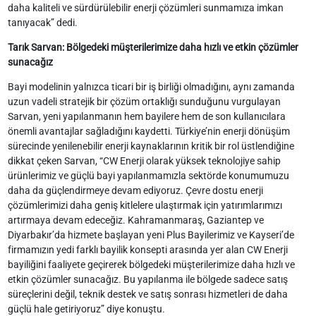
daha kaliteli ve sürdürülebilir enerji çözümleri sunmamıza imkan
tanıyacak” dedi.
Tarık Sarvan: Bölgedeki müşterilerimize daha hızlı ve etkin çözümler
sunacağız
Bayi modelinin yalnızca ticari bir iş birliği olmadığını, aynı zamanda
uzun vadeli stratejik bir çözüm ortaklığı sunduğunu vurgulayan
Sarvan, yeni yapılanmanın hem bayilere hem de son kullanıcılara
önemli avantajlar sağladığını kaydetti. Türkiye’nin enerji dönüşüm
sürecinde yenilenebilir enerji kaynaklarının kritik bir rol üstlendiğine
dikkat çeken Sarvan, “CW Enerji olarak yüksek teknolojiye sahip
ürünlerimiz ve güçlü bayi yapılanmamızla sektörde konumumuzu
daha da güçlendirmeye devam ediyoruz. Çevre dostu enerji
çözümlerimizi daha geniş kitlelere ulaştırmak için yatırımlarımızı
artırmaya devam edeceğiz. Kahramanmaraş, Gaziantep ve
Diyarbakır’da hizmete başlayan yeni Plus Bayilerimiz ve Kayseri’de
firmamızın yedi farklı bayilik konsepti arasında yer alan CW Enerji
bayiliğini faaliyete geçirerek bölgedeki müşterilerimize daha hızlı ve
etkin çözümler sunacağız. Bu yapılanma ile bölgede sadece satış
süreçlerini değil, teknik destek ve satış sonrası hizmetleri de daha
güçlü hale getiriyoruz” diye konuştu.