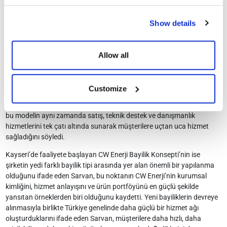
Bayilik yapılanması farklı müşteri ihtiyaçlarına ve bölgesel dinamiklere
göre şekilleniyor
Show details
CW Enerji’nin bayilik yapılanmasını farklı müşteri ihtiyaçlarına ve
bölgesel dinamiklere göre şekillendirdiğini belirten Sarvan, şirket
bünyesinde yer alan yedi farklı bayilik modelinden biri olan CW Enerji
Allow all
Plus Bayiliği’nin en kapsamlı ve en geniş hizmet ağına sahip bayilik
konsepti olduğunu vurguladı. Plus bayilerin, güneş paneli
çözümlerinden enerji depolama sistemlerine, elektrikli araç şarj
Customize
istasyonlarından ısı pompalarına kadar CW Enerji’nin sunduğu tüm
ürün ve teknolojileri müşterilerle buluşturduğunu ifade eden Sarvan,
bu modelin aynı zamanda satış, teknik destek ve danışmanlık
hizmetlerini tek çatı altında sunarak müşterilere uçtan uca hizmet
sağladığını söyledi.
Kayseri’de faaliyete başlayan CW Enerji Bayilik Konsepti’nin ise
şirketin yedi farklı bayilik tipi arasında yer alan önemli bir yapılanma
olduğunu ifade eden Sarvan, bu noktanın CW Enerji’nin kurumsal
kimliğini, hizmet anlayışını ve ürün portföyünü en güçlü şekilde
yansıtan örneklerden biri olduğunu kaydetti. Yeni bayiliklerin devreye
alınmasıyla birlikte Türkiye genelinde daha güçlü bir hizmet ağı
oluşturduklarını ifade eden Sarvan, müşterilere daha hızlı, daha