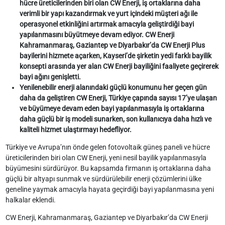
hücre üreticilerinden biri olan CW Enerji, iş ortaklarına daha
verimli bir yapı kazandırmak ve yurt içindeki müşteri ağı ile
operasyonel etkinliğini artırmak amacıyla geliştirdiği bayi
yapılanmasını büyütmeye devam ediyor. CW Enerji
Kahramanmaraş, Gaziantep ve Diyarbakır’da CW Enerji Plus
bayilerini hizmete açarken, Kayseri’de şirketin yedi farklı bayilik
konsepti arasında yer alan CW Enerji bayiliğini faaliyete geçirerek
bayi ağını genişletti.
Yenilenebilir enerji alanındaki güçlü konumunu her geçen gün
daha da geliştiren CW Enerji, Türkiye çapında sayısı 17’ye ulaşan
ve büyümeye devam eden bayi yapılanmasıyla iş ortaklarına
daha güçlü bir iş modeli sunarken, son kullanıcıya daha hızlı ve
kaliteli hizmet ulaştırmayı hedefliyor.
Türkiye ve Avrupa’nın önde gelen fotovoltaik güneş paneli ve hücre
üreticilerinden biri olan CW Enerji, yeni nesil bayilik yapılanmasıyla
büyümesini sürdürüyor. Bu kapsamda firmanın iş ortaklarına daha
güçlü bir altyapı sunmak ve sürdürülebilir enerji çözümlerini ülke
geneline yaymak amacıyla hayata geçirdiği bayi yapılanmasına yeni
halkalar eklendi.
CW Enerji, Kahramanmaraş, Gaziantep ve Diyarbakır’da CW Enerji