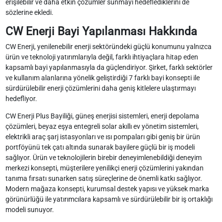
erişilebilir ve daha etkin çözümler sunmayı hedeflediklerini de
sözlerine ekledi.
CW Enerji Bayi Yapılanması Hakkında
CW Enerji, yenilenebilir enerji sektöründeki güçlü konumunu yalnızca
ürün ve teknoloji yatırımlarıyla değil, farklı ihtiyaçlara hitap eden
kapsamlı bayi yapılanmasıyla da güçlendiriyor. Şirket, farklı sektörler
ve kullanım alanlarına yönelik geliştirdiği 7 farklı bayi konsepti ile
sürdürülebilir enerji çözümlerini daha geniş kitlelere ulaştırmayı
hedefliyor.
CW Enerji Plus Bayiliği, güneş enerjisi sistemleri, enerji depolama
çözümleri, beyaz eşya entegreli solar akıllı ev yönetim sistemleri,
elektrikli araç şarj istasyonları ve ısı pompaları gibi geniş bir ürün
portföyünü tek çatı altında sunarak bayilere güçlü bir iş modeli
sağlıyor. Ürün ve teknolojilerin birebir deneyimlenebildiği deneyim
merkezi konsepti, müşterilere yenilikçi enerji çözümlerini yakından
tanıma fırsatı sunarken satış süreçlerine de önemli katkı sağlıyor.
Modern mağaza konsepti, kurumsal destek yapısı ve yüksek marka
görünürlüğü ile yatırımcılara kapsamlı ve sürdürülebilir bir iş ortaklığı
modeli sunuyor.