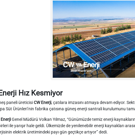
nerji Hız Kesmiyor
eş paneli üreticisi
CW Enerji
, çatılara imzasını atmaya devam ediyor. Sektö
pa Süt Ürünleri’nin fabrika çatısına güneş enerji santrali kurulumunu tam
Enerji
Genel Müdürü Volkan Yılmaz, “Günümüzde temiz enerji kaynaklarına
birleri ile yarışır hale geldi. Ülkemizde de yenilenebilir enerji kaynakları a
rjisinin elektrik üretimindeki payı gün geçtikçe artıyor” dedi.