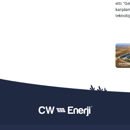
etti: “G
karşılam
teknoloj