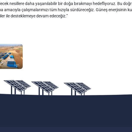
elecek nesillere daha yaşanılabilir bir doğa bırakmayı hedefliyoruz. Bu doğru
a amacıyla çalışmalarımızı tüm hızıyla sürdüreceğiz. Güneş enerjisinin kul
iler ile desteklemeye devam edeceğiz.”