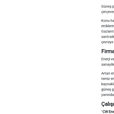
Güneş pa
çerçeves
Konu ha
ettikleri
Gaziant
santrali
çevreye 
Firma
Enerji v
sanayile
Artan en
temiz en
kaynakla
güneş gi
yanında
Çalış
“
CW Ener