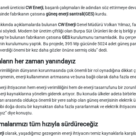
neli üreticisi
CW Enerji
, başarılı çalışmaları ile adından söz ettirmeye deva
inde fabrikanın çatısına
güneş enerji santrali(GES)
kurdu.
kkında açıklamalarda bulunan
CW Enerji
Genel Müdürü Volkan Yılmaz, fab
ni söyledi. Modern bir üretim çiftliği olan Burpa Süt Ürünleri ile de iş birliği y
ep’te bulunan fabrikanın çatısına
GES
kurulumunu tamamladık. Bu çerçev
nin kurulumunu yaptık. Bu projede, 395 Wp gücünde 5024 adet güneş panel
verdiği önemi bir kez daha gözler önüne sermiş oldu” dedi.
ların her zaman yanındayız
erimliliğinin dünyanın korunmasında çok önemli bir rol oynadığına dikkat
şmenin, enerji kullanımının artmasına ve buna bağlı olarak daha fazla en
erji ihtiyacının hem enerji verimliliğini hem de enerji tasarrufunu bir zoru
erji kaynaklarına yönelim giderek artıyor. Bu konuda ülkeler adeta birbirleri 
rı arasında oldukça önemli bir yere sahip olan güneş enerjisinin elektrik ü
bi doğa dostu bir kaynaktan daha fazla yararlanmak ve elektrik ihtiyacın
yız” diye konuştu.
malarımızı tüm hızıyla sürdüreceğiz
ji
olarak, yaşadığımız gezegenin enerji ihtiyacını temiz kaynaklarla karşı