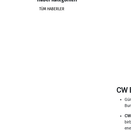
TÜM HABERLER
CW E
Gün
Bur
CW 
bir
ene