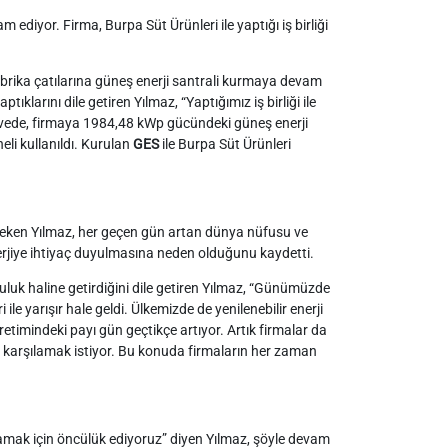
m ediyor. Firma, Burpa Süt Ürünleri ile yaptığı iş birliği
rika çatılarına güneş enerji santrali kurmaya devam
aptıklarını dile getiren Yılmaz, “Yaptığımız iş birliği ile
ede, firmaya 1984,48 kWp gücündeki güneş enerji
i kullanıldı. Kurulan
GES
ile Burpa Süt Ürünleri
 çeken Yılmaz, her geçen gün artan dünya nüfusu ve
erjiye ihtiyaç duyulmasına neden olduğunu kaydetti.
nluluk haline getirdiğini dile getiren Yılmaz, “Günümüzde
ile yarışır hale geldi. Ülkemizde de yenilenebilir enerji
retimindeki payı gün geçtikçe artıyor. Artık firmalar da
ı karşılamak istiyor. Bu konuda firmaların her zaman
lamak için öncülük ediyoruz” diyen Yılmaz, şöyle devam