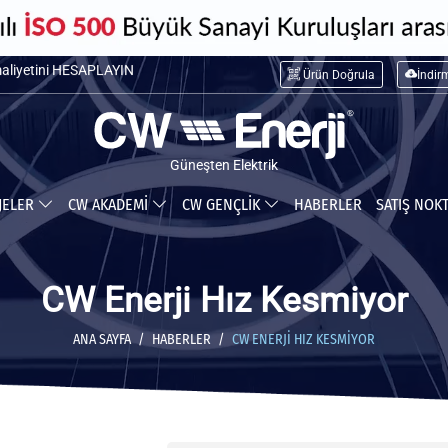
maliyetini HESAPLAYIN
Ürün Doğrula
İndir
ceğiniz tasarrufu HESAPLAYIN
Güneşten Elektrik
JELER
CW AKADEMİ
CW GENÇLİK
HABERLER
SATIŞ NOK
CW Enerji Hız Kesmiyor
ANA SAYFA
HABERLER
CW ENERJI HIZ KESMIYOR