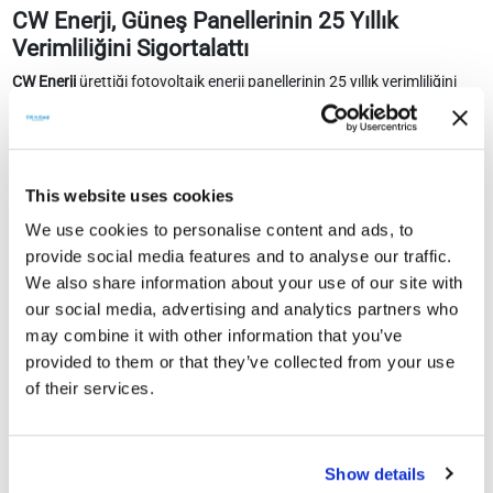
CW Enerji, Güneş Panellerinin 25 Yıllık
Verimliliğini Sigortalattı
CW Enerji
ürettiği fotovoltaik enerji panellerinin 25 yıllık verimliliğini
sigortalattı.
CW Enerji Mühendislik Ticaret ve Sanayi Anonim Şirketi
, Antalya
Organize Sanayi Bölgesi’nde bulunan fabrikasında ürettiği fotovoltaik
enerji panellerinin 25 yıllık verimliliğini sigortalattı. Kullandığı
This website uses cookies
hammaddeler doğrultusunda aldığı kalite sertifikaları ile üretim
We use cookies to personalise content and ads, to
süreçleri açısından yapılan denetimler sonrasında Munich RE’den
provide social media features and to analyse our traffic.
sigorta güvencesi sağladı. Bu sayede 25 yıl süresince oluşabilecek
sorunlara karşı verdiği ürün performans garantisi şartlarını
We also share information about your use of our site with
tescillemiş oldu.
our social media, advertising and analytics partners who
may combine it with other information that you’ve
CW Enerji
CEO’su Tarık Sarvan, Almanya’nın Münih kentinde devam
provided to them or that they’ve collected from your use
eden İntersolar Avrupa Fuarı’nda, A2 – 510 numaralı standında
of their services.
Munich RE yetkililerinden sigorta sertifikasını aldı.
01.08.2018
Show details