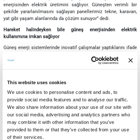
enerjisinden elektrik üretimini sağlıyor. Güneşten verimli bir
şekilde yararlanılmasını sağlayan panellerimiz tekne, karavan,
yat gibi yaşam alanlarında da çözüm sunuyor” dedi.
Hareket halindeyken bile güneş enerjisinden elektrik
kullanımına imkan sağlıyor
Güneş enerji sistemlerinde inovatif çalışmalar yaptıklarını ifade
eden Sarvan, hayata geçirdikleri projelerle sektörün gelişimine
katkıda bulunduklarını söyledi.
Daha verimli hücreler geliştirme, daha az alandan daha yüksek
enerji sağlama üzerine çalışmalarına devam ettiklerini ifade
This website uses cookies
eden Sarvan, “Ürettiğimiz esnek güneş panellerimiz hareket
We use cookies to personalise content and ads, to
halindeyken bile güneş enerjisinden elektrik kullanımına imkan
sağlıyor. Tekne, karavan, yat gibi yerlerde güneş panellerimiz
provide social media features and to analyse our traffic.
sayesinde cep telefonu şarj edilmesi, diğer cihazlara güç
We also share information about your use of our site with
sağlanması mümkün. Güneş panellerimizle kesintisiz elektriğin
our social media, advertising and analytics partners who
keyfi sürülebilir” diye konuştu.
may combine it with other information that you’ve
provided to them or that they’ve collected from your use
Sürdürülebilir bir geleceğe katkı sağlıyor
of their services.