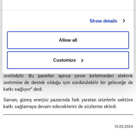
Yaz mevsimine sayılı günler kala uzun süreli kamp, karavan veya
tekne gezileri için güneş panellerinin çok faydası olacağına
dikkat çeken Sarvan, “Panellerimiz ile gün boyunca güneş
Show details
enerjisi depolanarak bu güç gece boyunca kullanılabilir.
Kurulumu oldukça pratik olan bu sistemle dizüstü bilgisayar,
televizyon, mini buzdolabı çamaşır makinası, bulaşık makinası
Allow all
gibi elektronik cihazlar çalıştırabilir, aynı zamanda aydınlatma ve
telefon şarjı ihtiyacı da karşılanabilir. Esnek güneş panelleri, gün
boyunca şarj edilir ve depolanan güç gece boyunca kullanılarak
Customize
daha uzun yolculuklar için çok yararlı olabilir. Kısacası gidilen
her yerde esnek güneş panellerimiz ile güneşten elektrik
üretilebilir. Bu paneller ayrıca çevre kirletmeden elektrik
üretimine de destek olduğu için sürdürülebilir bir geleceğe de
katkı sağlıyor” dedi.
Sarvan, güneş enerjisi pazarında fark yaratan ürünlerle sektöre
katkı sağlamaya devam edeceklerini de sözlerine ekledi.
10.05.2024