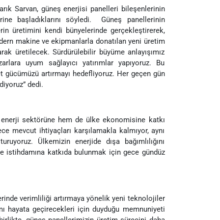
ık Sarvan, güneş enerjisi panelleri bileşenlerinin
rine başladıklarını söyledi. Güneş panellerinin
rin üretimini kendi bünyelerinde gerçekleştirerek,
Modern makine ve ekipmanlarla donatılan yeni üretim
rak üretilecek. Sürdürülebilir büyüme anlayışımız
arlara uyum sağlayıcı yatırımlar yapıyoruz. Bu
bet gücümüzü artırmayı hedefliyoruz. Her geçen gün
diyoruz” dedi.
r enerji sektörüne hem de ülke ekonomisine katkı
ece mevcut ihtiyaçları karşılamakla kalmıyor, aynı
turuyoruz. Ülkemizin enerjide dışa bağımlılığını
lke istihdamına katkıda bulunmak için gece gündüz
nde verimliliği artırmaya yönelik yeni teknolojiler
rımı hayata geçirecekleri için duyduğu memnuniyeti
irlikte, güneş panellerimizin üretim sürecini daha