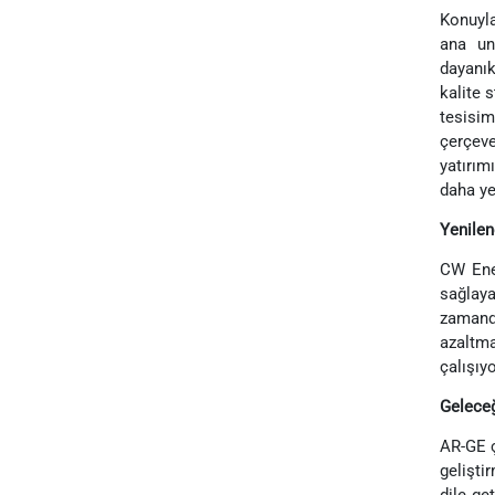
Konuyla
ana un
dayanık
kalite 
tesisim
çerçev
yatırım
daha ye
Yenilen
CW Ener
sağlaya
zamanda
azaltma
çalışıy
Gelece
AR-GE ç
gelişti
dile ge