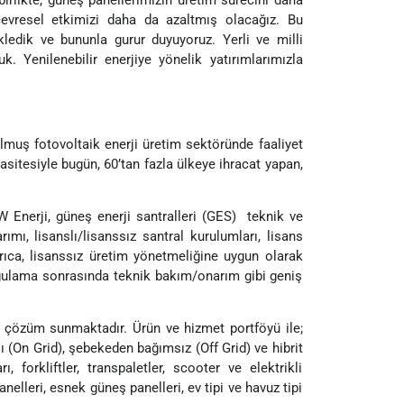
çevresel etkimizi daha da azaltmış olacağız. Bu
ledik ve bununla gurur duyuyoruz. Yerli ve milli
 Yenilenebilir enerjiye yönelik yatırımlarımızla
lmuş fotovoltaik enerji üretim sektöründe faaliyet
asitesiyle bugün, 60’tan fazla ülkeye ihracat yapan,
W Enerji, güneş enerji santralleri (GES) teknik ve
mı, lisanslı/lisanssız santral kurulumları, lisans
Ayrıca, lisanssız üretim yönetmeliğine uygun olarak
ygulama sonrasında teknik bakım/onarım gibi geniş
da çözüm sunmaktadır. Ürün ve hizmet portföyü ile;
ı (On Grid), şebekeden bağımsız (Off Grid) ve hibrit
, forkliftler, transpaletler, scooter ve elektrikli
elleri, esnek güneş panelleri, ev tipi ve havuz tipi