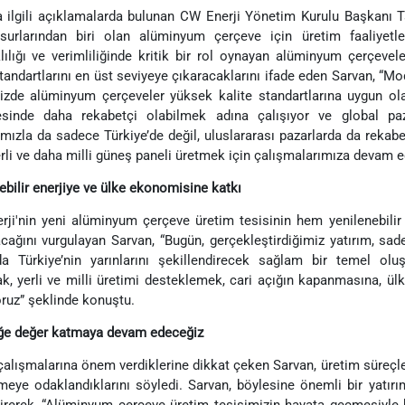
 ilgili açıklamalarda bulunan CW Enerji Yönetim Kurulu Başkanı Tar
surlarından biri olan alüminyum çerçeve için üretim faaliyetle
lılığı ve verimliliğinde kritik bir rol oynayan alüminyum çerçevele
standartlarını en üst seviyeye çıkaracaklarını ifade eden Sarvan, “
izde alüminyum çerçeveler yüksek kalite standartlarına uygun ola
esinde daha rekabetçi olabilmek adına çalışıyor ve global paz
ımızla da sadece Türkiye’de değil, uluslararası pazarlarda da reka
rli ve daha milli güneş paneli üretmek için çalışmalarımıza devam e
ebilir enerjiye ve ülke ekonomisine katkı
ji'nin yeni alüminyum çerçeve üretim tesisinin hem yenilenebili
cağını vurgulayan Sarvan, “Bugün, gerçekleştirdiğimiz yatırım, sad
 Türkiye’nin yarınlarını şekillendirecek sağlam bir temel oluş
k, yerli ve milli üretimi desteklemek, cari açığın kapanmasına, ü
oruz” şeklinde konuştu.
ğe değer katmaya devam edeceğiz
alışmalarına önem verdiklerine dikkat çeken Sarvan, üretim süreçleri
rmeye odaklandıklarını söyledi. Sarvan, böylesine önemli bir yatı
tirerek, “Alüminyum çerçeve üretim tesisimizin hayata geçmesiyle b