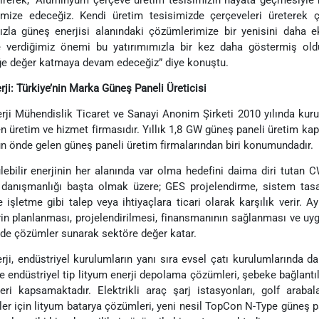
imize edeceğiz. Kendi üretim tesisimizde çerçeveleri üreterek 
zla güneş enerjisi alanındaki çözümlerimize bir yenisini daha ek
 verdiğimiz önemi bu yatırımımızla bir kez daha göstermiş olduk.
e değer katmaya devam edeceğiz” diye konuştu.
ji: Türkiye’nin Marka Güneş Paneli Üreticisi
ji Mühendislik Ticaret ve Sanayi Anonim Şirketi 2010 yılında kuru
n üretim ve hizmet firmasıdır. Yıllık 1,8 GW güneş paneli üretim kap
n önde gelen güneş paneli üretim firmalarından biri konumundadır.
lebilir enerjinin her alanında var olma hedefini daima diri tutan C
 danışmanlığı başta olmak üzere; GES projelendirme, sistem tasarı
e işletme gibi talep veya ihtiyaçlara ticari olarak karşılık verir. 
rin planlanması, projelendirilmesi, finansmanının sağlanması ve u
de çözümler sunarak sektöre değer katar.
ji, endüstriyel kurulumların yanı sıra evsel çatı kurulumlarında 
e endüstriyel tip lityum enerji depolama çözümleri, şebeke bağlantıl
eri kapsamaktadır. Elektrikli araç şarj istasyonları, golf arabaları
tler için lityum batarya çözümleri, yeni nesil TopCon N-Type güneş pan