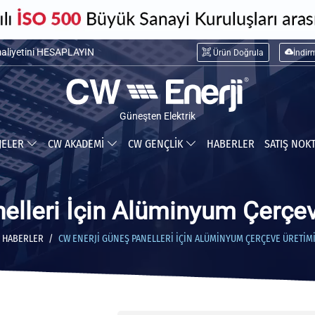
maliyetini HESAPLAYIN
Ürün Doğrula
İndir
ceğiniz tasarrufu HESAPLAYIN
Güneşten Elektrik
JELER
CW AKADEMİ
CW GENÇLİK
HABERLER
SATIŞ NOK
elleri İçin Alüminyum Çerçev
HABERLER
CW ENERJI GÜNEŞ PANELLERI İÇIN ALÜMINYUM ÇERÇEVE ÜRETIM