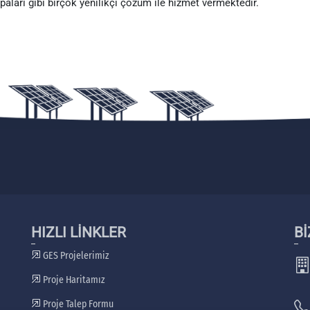
paları gibi birçok yenilikçi çözüm ile hizmet vermektedir.
HIZLI LİNKLER
Bİ
GES Projelerimiz
Proje Haritamız
Proje Talep Formu