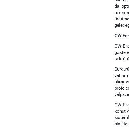
da opt
adımımı
üretime
geleceğ
CW Ener
CW Ener
göstere
sektörü
Sürdürü
yatırım
alımı v
projele
yelpaze
CW Ener
konut v
sisteml
bisikle