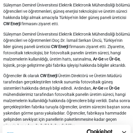
Süleyman Demirel Üniversitesi Elektrik Elektronik Mühendisliği bölümü
öğrencileri ve öğretmenleri, güneş enerjisi teknolojisi ve üretim süreci
hakkında bilgi almak amacıyla Türkiye’nin lider güneş paneli üreticisi
CW Enerji
firmasını ziyaret etti.
Süleyman Demirel Üniversitesi Elektrik Elektronik Mühendisliği bölümü
öğrencileri ve öğretmenleri Doç.Dr. İsmail Serkan Üncü, Türkiye’nin
lider güneş paneli üreticisi
CW Enerji
firmasını ziyaret etti. Ziyarette,
fotovoltaik teknolojisi, bir fotovoltaik panelin üretim süreci, hangi
malzemelerin kullanıldığı, üretim hattı, satınalma,
Ar-Ge
ve
Ür-Ge
,
lojistik, proje geliştirme gibi fabrika işleyişi hakkında bilgiler aktarıldı.
Öğrenciler ilk olarak
CW Enerji
Üretim Direktörü ve Üretim Müdürü
tarafından gerçekleştirilen teknik sunumla fotovoltaik güneş
sistemleri hakkında detaylı bilgi edindi. Ardından,
Ar-Ge
ve
Ür-Ge
mühendislerimiz tarafından fotovoltaik panelin üretim süreci, hangi
malzemelerin kullanıldığı hakkında öğrencilere bilgi verildi. Daha sonra
gerçekleştirilen fabrika turuyla öğrenciler, üretim sürecini baştan sona
yakından görme şansı yakaladılar. Öğrenciler, fabrikaya hammadde
gelişinden sevkiyat için panellerin paketlenmesine kadar geçen
sürecin her adımı ile ilgili bilgilendirildiler.