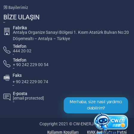
Bayilerimiz
BİZE ULAŞIN
Fabrika
Antalya Organize Sanayi Bölgesi 1. Kısım Atatürk Bulvarı No:20
Döşemealtı – Antalya – Türkiye
Telefon
444 20 02
Telefon
+ 90 242 229 00 54
Faks
🖷
+ 90 242 229 00 74
E-posta
[email protected]
Merhaba, size nasıl yardımcı
olabilirim?
Copyright 2021 © CW-ENERJİ
Kullanım Koşulları
KVKK Aydınlatma Metni