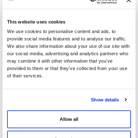
Öğrencilere ziyaretleri boyunca bilgiler aktaran
CW Enerji
yetkilileri,
değerli hocaları ve öğrencileri ağırlamaktan büyük mutluluk
duyduklarını eğitim ve sektör iş birliğine önem verdiklerini belirttiler.
This website uses cookies
CW Enerji’
nin kapılarının öğrenmeye, çalışmaya istekli gençlere her
zaman açık olduğunu ifade eden yetkililer, amaçlarının fotovoltaik
We use cookies to personalise content and ads, to
teknolojisini en doğru bir şekilde anlatmak olduğunun altını çizdiler.
provide social media features and to analyse our traffic.
Önümüzdeki dönemde Süleyman Demirel Üniversitesi ve diğer
We also share information about your use of our site with
üniversiteler ile olan iş birliklerini artarak devam ettirmeyi
our social media, advertising and analytics partners who
hedeflediklerini ifade eden
CW Enerji
yetkilileri, ziyaretlerinden dolayı
may combine it with other information that you’ve
Süleyman Demirel Üniversitesi öğretmen ve öğrencilerine teşekkür
etti.
provided to them or that they’ve collected from your use
of their services.
CW Enerji
yetkilileri tarafından Süleyman Demirel Üniversitesi Elektrik
Elektronik Mühendisliği bölümü öğrencilerine, uygulamalı eğitimde
kullanmaları için
CW Enerji’
nin üretimini gerçekleştirdiği 2 adet 10 Wp
gücünde panel seti ve panel üretiminde kullanılan hücre, ribon, eva,
Show details
backsheet, cam, çerçeve, junction box malzemesi armağan edildi.
Öğrenciler, fabrika gezisinin ardından kurulumu
CW Enerji
tarafından
Allow all
gerçekleştirilen Döşemealtı 1069,2 kWp gücündeki
Güneş Enerjisi
Santralini
gezerek, almış oldukları eğitimi uygulamalı bir şekilde
öğrendiler.