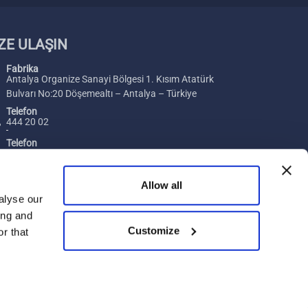
ZE ULAŞIN
Fabrika
Antalya Organize Sanayi Bölgesi 1. Kısım Atatürk
Bulvarı No:20 Döşemealtı – Antalya – Türkiye
Telefon
444 20 02
Telefon
+ 90 242 229 00 54
Faks
Allow all
+ 90 242 229 00 74
alyse our
ing and
E-posta
Merhaba, size nasıl yardımcı
Customize
[email protected]
r that
olabilirim?
Kullanım Koşulları
KVKK Aydınlatma Metni