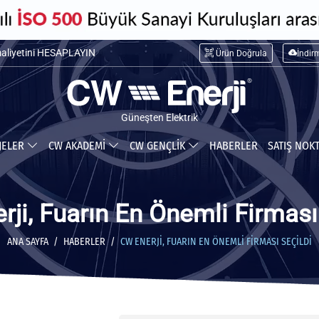
maliyetini HESAPLAYIN
Ürün Doğrula
İndir
ceğiniz tasarrufu HESAPLAYIN
Güneşten Elektrik
JELER
CW AKADEMİ
CW GENÇLİK
HABERLER
SATIŞ NOK
ji, Fuarın En Önemli Firması
ANA SAYFA
HABERLER
CW ENERJI, FUARIN EN ÖNEMLI FIRMASI SEÇILDI