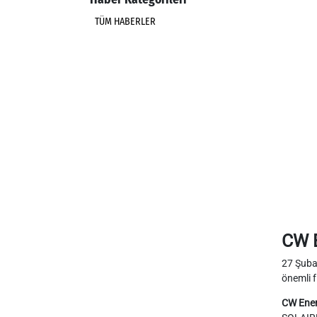
TÜM HABERLER
CW E
27 Şuba
önemli f
CW Ener