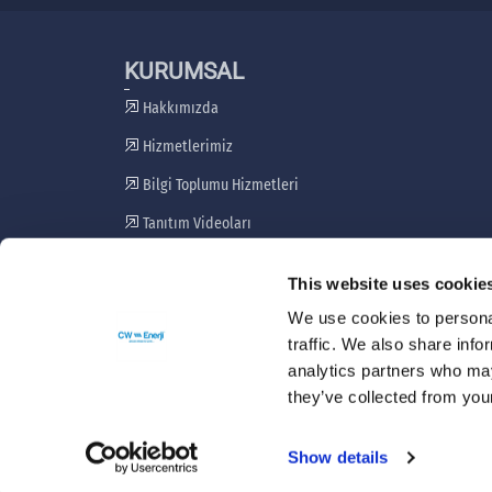
KURUMSAL
Hakkımızda
Hizmetlerimiz
Bilgi Toplumu Hizmetleri
Tanıtım Videoları
Paydaş Katılım Planı
This website uses cookie
Şikayet Giderme Mekanizması
We use cookies to personal
traffic. We also share info
analytics partners who may
they’ve collected from your
Show details
Copyright 2021 © CW-ENERJİ