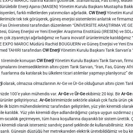
 EXPO MAROC fuarına katılım gösterdik. Standımızda, Fas Enerji, Maden 
ürülebilir Enerji Ajansı (MASEN) Yönetim Kurulu Başkanı Mustapha Bakkoury
yenleri, farklı milletlerden yatırımcıları ağırladık.
CW Enerji
Yönetim Kurul
ilerimizle tek tek görüşerek, güneş enerjisi sistemlerini anlattık ve firmam
k. Fas Üniversitesi tarafından düzenlenen “ÜNİVERSİTE ARAŞTIRMA VE GE
tesi, Güneş Enerjisi ve Yeni Enerjiler Araştırma Enstitüsü (IRESEN) ve SO
n çok ziyaretçiyi ağırladığımız ve fuara inovatif ürünlerimizle katıldı
 EXPO MAROC Müdürü Rachid BOUGUERN ve Güneş Enerjisi ve Yeni Enerjil
ed TAHIRI tarafından
CW Enerji
Yönetim Kurulu Başkanı Tarık Sarvan’a 
ka töreninde konuşan
CW Enerji
Yönetim Kurulu Başkanı Tarık Sarvan, firmas
ışmalarını önemsediklerinin altını çizen Tarık Sarvan, “İran, Fas, Güney A
n fuarlarına da katılarak bu ülkelere ticari atılımlar yapmayı planlıyoruz” de
ji
olarak, olmazsa olmazlarının Ar-Ge ve Ür-Ge olduğunun altını çizen Tarık
mizde 100’e yakın mühendis var.
Ar-Ge
ve
Ür-Ge
ekibimiz 20 kişi. Bir
Ar-Ge
 ürünler geliştiriyoruz.
Ar-Ge
birimimizde sektörle alakalı çok fazla ürün çı
de ilk bizim mühendislerimiz tarafından geliştirilen, yüz yılın kiremidi olar
 ile katıldık. Yüz yılın kiremidi diye adlandırdığımız çatıya uygun sızdırmaz
-sıcaklık geçirmeyen, tüm hava koşullarına dayanıklı bir sistem ürettik.
tı kiremidi olarak isterseniz sandviç panel şeklinde de kullanabilirsiniz. Ki
arılı. Güneşin düştüğü her metrekareden elektrik üretebildiğimiz ve bu ki