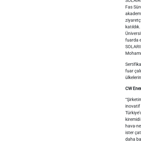
SOLAIRE
Fas Sürd
akademis
ziyaretç
katıldı
Üniversi
fuarda e
SOLARIE
Mohamm
Sertifi
fuar çal
ülkeleri
CW Ener
“Şirketi
inovatif
Türkiye’
kiremidi
hava-nem
ister ça
daha baş