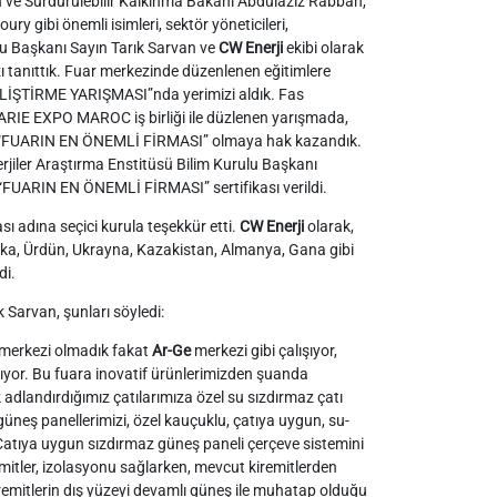
ve Sürdürülebilir Kalkınma Bakanı Abdulaziz Rabbah,
 gibi önemli isimleri, sektör yöneticileri,
u Başkanı Sayın Tarık Sarvan ve
CW Enerji
ekibi olarak
ızı tanıttık. Fuar merkezinde düzenlenen eğitimlere
LİŞTİRME YARIŞMASI”nda yerimizi aldık. Fas
LARIE EXPO MAROC iş birliği ile düzlenen yarışmada,
ğımız “FUARIN EN ÖNEMLİ FİRMASI” olmaya hak kazandık.
er Araştırma Enstitüsü Bilim Kurulu Başkanı
“FUARIN EN ÖNEMLİ FİRMASI” sertifikası verildi.
ı adına seçici kurula teşekkür etti.
CW Enerji
olarak,
frika, Ürdün, Ukrayna, Kazakistan, Almanya, Gana gibi
di.
 Sarvan, şunları söyledi:
merkezi olmadık fakat
Ar-Ge
merkezi gibi çalışıyor,
kıyor. Bu fuara inovatif ürünlerimizden şuanda
ak adlandırdığımız çatılarımıza özel su sızdırmaz çatı
 güneş panellerimizi, özel kauçuklu, çatıya uygun, su-
 Çatıya uygun sızdırmaz güneş paneli çerçeve sistemini
remitler, izolasyonu sağlarken, mevcut kiremitlerden
remitlerin dış yüzeyi devamlı güneş ile muhatap olduğu