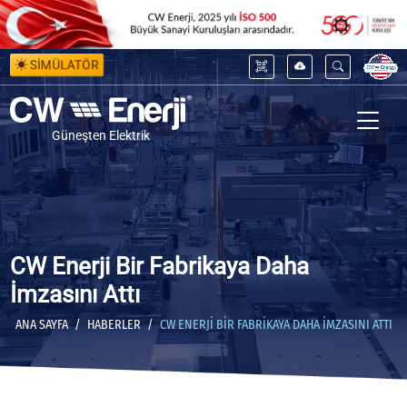
SİMÜLATÖR
Güneşten Elektrik
CW Enerji Bir Fabrikaya Daha
İmzasını Attı
ANA SAYFA
HABERLER
CW ENERJI BIR FABRIKAYA DAHA İMZASINI ATTI