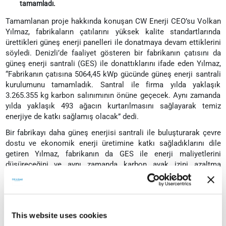
tamamladı.
Tamamlanan proje hakkında konuşan CW Enerji CEO’su Volkan
Yılmaz, fabrikaların çatılarını yüksek kalite standartlarında
ürettikleri güneş enerji panelleri ile donatmaya devam ettiklerini
söyledi. Denizli’de faaliyet gösteren bir fabrikanın çatısını da
güneş enerji santrali (GES) ile donattıklarını ifade eden Yılmaz,
“Fabrikanın çatısına 5064,45 kWp gücünde güneş enerji santrali
kurulumunu tamamladık. Santral ile firma yılda yaklaşık
3.265.355 kg karbon salınımının önüne geçecek. Aynı zamanda
yılda yaklaşık 493 ağacın kurtarılmasını sağlayarak temiz
enerjiye de katkı sağlamış olacak” dedi.
Bir fabrikayı daha güneş enerjisi santrali ile buluşturarak çevre
dostu ve ekonomik enerji üretimine katkı sağladıklarını dile
getiren Yılmaz, fabrikanın da GES ile enerji maliyetlerini
düşüreceğini ve aynı zamanda karbon ayak izini azaltma
hedeflerine bir adım daha atmış olacağını kaydetti.
Yeşil enerjiye destek olmaya devam edeceğiz
Yenilenebilir enerji kaynakları arasında güneş enerjisinin
This website uses cookies
popülaritesi her geçen gün artan modellerden biri olduğunu dile