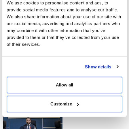
getiren Yılmaz, “
Güneş enerjisi, temiz enerjiye geçiş yapmak
We use cookies to personalise content and ads, to
isteyen firmalar için önemli bir adım. Müşterilerimize
provide social media features and to analyse our traffic.
sürdürülebilir enerji çözümleri sunarak, çevresel etkileri
We also share information about your use of our site with
azaltmalarına ve aynı zamanda enerji maliyetlerini optimize
our social media, advertising and analytics partners who
etmelerine yardımcı oluyoruz. Daha fazla firmanın çatısına
may combine it with other information that you’ve
güneş enerji santrali kurarak yeşil enerjiye destek olmaya
devam edeceğiz. Temiz çevre ve temiz enerjinin oldukça önemli
provided to them or that they’ve collected from your use
olduğu günümüz dünyasında firmaları yeşil enerji ile
of their services.
buluşturduğumuz ve bu sayede CW Enerji olarak sürdürülebilir
geleceğe katkı sağladığımız için oldukça mutluyuz” diye
konuştu.
Show details
Allow all
29.01.2024
Customize