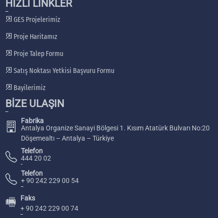
HIZLI LİNKLER
GES Projelerimiz
Proje Haritamız
Proje Talep Formu
Satış Noktası Yetkisi Başvuru Formu
Bayilerimiz
BİZE ULAŞIN
Fabrika
Antalya Organize Sanayi Bölgesi 1. Kısım Atatürk Bulvarı No:20
Döşemealtı – Antalya – Türkiye
Telefon
444 20 02
Telefon
+ 90 242 229 00 54
Faks
🖷
+ 90 242 229 00 74