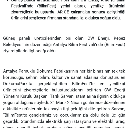
Festivali’nde (BilimFest) yerini alarak, yenilikçi ürünlerini
ziyaretçilerle buluşturdu. AR-GE çalışmaları sonucu geliştirdiği
ürünlerini sergileyen firmanın standına ilgi oldukça yoğun oldu.
Güneş paneli üreticilerinden biri olan CW Enerji, Kepez
Belediyesi’nin düzenlediği Antalya Bilim Festivali’nde (BilimFest)
ziyaretçilerin ilgi odağı oldu.
Antalya Pamuklu Dokuma Fabrikası’nın her bir binasının tek tek
korunduğu, şehrin bilim, kültür ve sanat adasına dönüştürülen
DokumaPark'ta gerçekleştirilen BilimFest’te en yenilikçi
ürünlerini ziyaretçilerle buluşturduklarını belirten CW Enerji
Yönetim Kurulu Başkanı Tarık Sarvan, stantlarına ilginin oldukça
yoğun olduğunu söyledi. 31 Mart- 2 Nisan günlerinde düzenlenen
etkinlikte ürünlerinin fazlasıyla ilgi çektiğini dile getiren Sarvan,
“BilimFest’te gençlerimiz ve çocuklarımızla dolu dolu üç gün
geçirdik. Standımızda elektrikli şarj istasyonu ve elektrikli araç,
güneş enerjili bebek arabası, güneş enerjili şemsiye, esnek