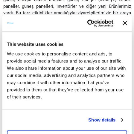
paneller, güneş panelleri, invertörler ve diğer yeni ürünlerimiz
vardı. Bu tarz etkinlikler aracılığıyla ziyaretçilerimizle bir araya
gelmek ve ürünlerimizi yakından tanıtmak gerçekten çok keyif
verici” dedi.
This website uses cookies
Sektörlerini ilgilendiren hemen her organizasyonda aktif bir
şekilde yer almaya devam edeceklerinin altını çizen Sarvan,
We use cookies to personalise content and ads, to
sektörün gelişimi adına çalışmalarını sürdüreceklerini kaydetti.
provide social media features and to analyse our traffic.
We also share information about your use of our site with
our social media, advertising and analytics partners who
Sürekli gelişim ve yenilikçi anlayış
may combine it with other information that you’ve
provided to them or that they’ve collected from your use
Daha iyi ve sürdürülebilir bir gelecek için çalıştıklarına dikkat
of their services.
çeken Sarvan, “Çevreci ve insan odaklı bir anlayışa sahibiz.
Gelecek kuşaklara yaşanılabilir bir dünya bırakılması hedefiyle
üretiyor ve projeler geliştiriyoruz.
Kurulduğumuz günden bu yana
olduğu gibi bundan sonra da sürekli gelişim ve yenilikçi anlayış
Show details
çerçevesinde yol almaya özen göstereceğiz” diye konuştu.