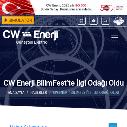
SİMÜLATÖR
Güneşten Elektrik
CW Enerji BilimFest’te İlgi Odağı Oldu
ANA SAYFA
HABERLER
CW ENERJI BILIMFEST’TE İLGI ODAĞI OLDU