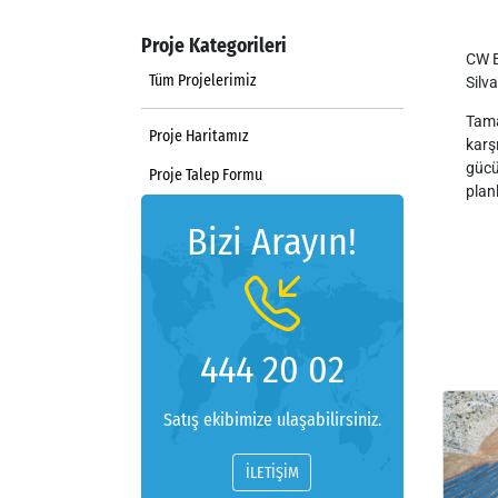
Proje Kategorileri
CW E
Tüm Projelerimiz
Silv
Tama
Proje Haritamız
karş
gücü
Proje Talep Formu
plan
Bizi Arayın!
444 20 02
Satış ekibimize ulaşabilirsiniz.
İLETİŞİM