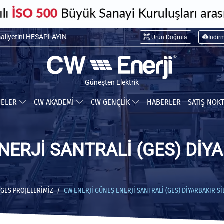
maliyetini HESAPLAYIN
Ürün Doğrula
İndir
ceğiniz tasarrufu HESAPLAYIN
Güneşten Elektrik
JELER
CW AKADEMİ
CW GENÇLİK
HABERLER
SATIŞ NOK
ERJİ SANTRALİ (GES) DİYA
GES PROJELERIMIZ
CW ENERJİ GÜNEŞ ENERJİ SANTRALİ (GES) DİYARBAKIR Sİ