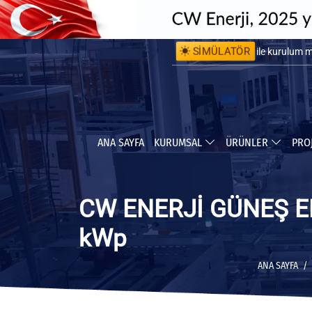
SİMÜLATÖR
ile kurulum 
ile yapabile
ANA SAYFA
KURUMSAL
ÜRÜNLER
PRO
CW ENERJİ GÜNEŞ EN
kWp
ANA SAYFA