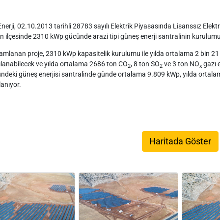
nerji, 02.10.2013 tarihli 28783 sayılı Elektrik Piyasasında Lisanssız Elektr
an ilçesinde 2310 kWp gücünde arazi tipi güneş enerji santralinin kurulu
mlanan proje, 2310 kWp kapasitelik kurulumu ile yılda ortalama 2 bin 21 han
ılanabilecek ve yılda ortalama 2686 ton CO
, 8 ton SO
ve 3 ton NO
gazı 
2
2
x
ndeki güneş enerjisi santralinde günde ortalama 9.809 kWp, yılda ortalama
lanıyor.
Haritada Göster