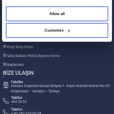
Paydaş Katılım Planı
Şikayet Giderme Mekanizması
Allow all
HIZLI LİNKLER
GES Projelerimiz
Customize
Proje Haritamız
Proje Talep Formu
Satış Noktası Yetkisi Başvuru Formu
Bayilerimiz
BİZE ULAŞIN
Fabrika
Antalya Organize Sanayi Bölgesi 1. Kısım Atatürk Bulvarı No:20
Döşemealtı – Antalya – Türkiye
Telefon
444 20 02
Telefon
+ 90 242 229 00 54