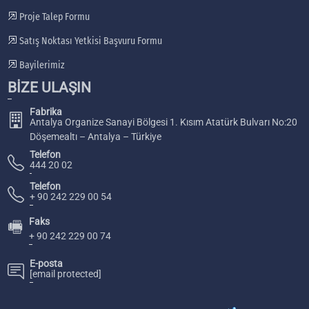
Proje Talep Formu
Satış Noktası Yetkisi Başvuru Formu
Bayilerimiz
BİZE ULAŞIN
Fabrika
Antalya Organize Sanayi Bölgesi 1. Kısım Atatürk Bulvarı No:20
Döşemealtı – Antalya – Türkiye
Telefon
444 20 02
Telefon
+ 90 242 229 00 54
Faks
🖷
+ 90 242 229 00 74
E-posta
[email protected]