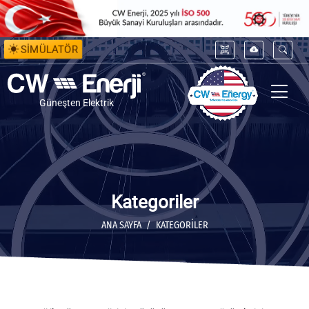
SİMÜLATÖR
Güneşten Elektrik
Kategoriler
ANA SAYFA
KATEGORILER