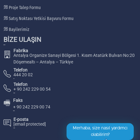
Proje Talep Formu
Satış Noktası Yetkisi Başvuru Formu
Bayilerimiz
BİZE ULAŞIN
Fabrika
Antalya Organize Sanayi Bölgesi 1. Kısım Atatürk Bulvarı No:20
Döşemealtı – Antalya – Türkiye
Telefon
444 20 02
Telefon
+ 90 242 229 00 54
Faks
🖷
+ 90 242 229 00 74
E-posta
[email protected]
Merhaba, size nasıl yardımcı
olabilirim?