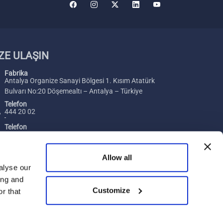
ZE ULAŞIN
Fabrika
Antalya Organize Sanayi Bölgesi 1. Kısım Atatürk
Bulvarı No:20 Döşemealtı – Antalya – Türkiye
Telefon
444 20 02
Telefon
+ 90 242 229 00 54
Faks
Allow all
+ 90 242 229 00 74
alyse our
ing and
E-posta
Customize
[email protected]
r that