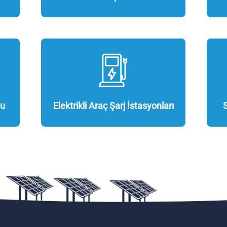
Su
Elektrikli Araç Şarj İstasyonları