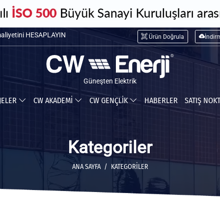
maliyetini HESAPLAYIN
Ürün Doğrula
İndir
ceğiniz tasarrufu HESAPLAYIN
Güneşten Elektrik
JELER
CW AKADEMİ
CW GENÇLİK
HABERLER
SATIŞ NOK
Kategoriler
ANA SAYFA
KATEGORILER