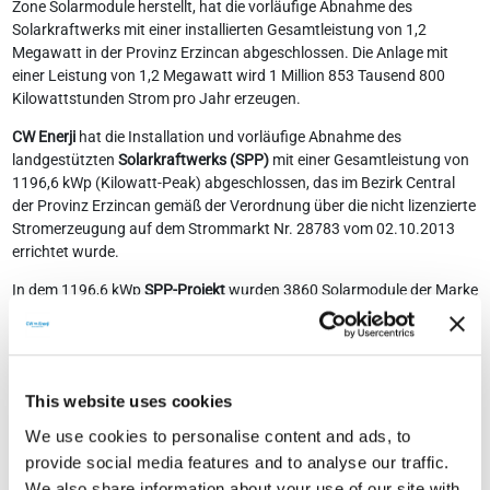
Zone Solarmodule herstellt, hat die vorläufige Abnahme des
Solarkraftwerks mit einer installierten Gesamtleistung von 1,2
Megawatt in der Provinz Erzincan abgeschlossen. Die Anlage mit
einer Leistung von 1,2 Megawatt wird 1 Million 853 Tausend 800
Kilowattstunden Strom pro Jahr erzeugen.
CW Enerji
hat die Installation und vorläufige Abnahme des
landgestützten
Solarkraftwerks (SPP)
mit einer Gesamtleistung von
1196,6 kWp (Kilowatt-Peak) abgeschlossen, das im Bezirk Central
der Provinz Erzincan gemäß der Verordnung über die nicht lizenzierte
Stromerzeugung auf dem Strommarkt Nr. 28783 vom 02.10.2013
errichtet wurde.
In dem 1196,6 kWp
SPP-Projekt
wurden 3860 Solarmodule der Marke
CWT310-60MP, hergestellt von
CW Enerji
, sowie 15 Huawei SUN2000-
60KTL und 2 Huawei SUN2000-36KTL Wechselrichter verwendet.
Dieses
SPP-Projekt
, bei dem
CW
Enerji als Auftragnehmer die
Lieferung der Paneele, das Engineering und die EPC
This website uses cookies
(Implementierung) durchführte, wurde in 28 Tagen abgeschlossen.
Die vorläufige Abnahme des Projekts erfolgte am 03. Dezember 2018
We use cookies to personalise content and ads, to
und es wurde betriebsbereit gemacht.
provide social media features and to analyse our traffic.
We also share information about your use of our site with
Das fertiggestellte Projekt mit einer Kapazität von 1196,6 kWp wird in