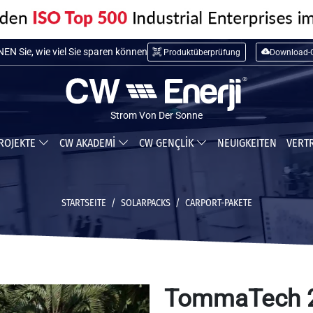
N Sie die Installationskosten
Produktüberprüfung
Download-C
N Sie, wie viel Sie sparen können
Strom Von Der Sonne
ROJEKTE
CW AKADEMİ
CW GENÇLİK
NEUIGKEITEN
VERT
STARTSEITE
SOLARPACKS
CARPORT-PAKETE
TommaTech 2 