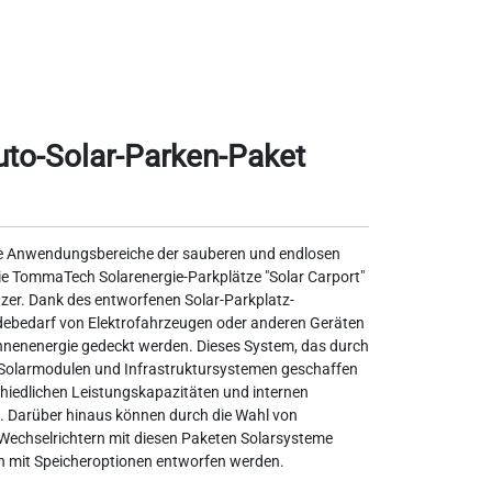
o-Solar-Parken-Paket
ie Anwendungsbereiche der sauberen und endlosen
die TommaTech Solarenergie-Parkplätze "Solar Carport"
tzer. Dank des entworfenen Solar-Parkplatz-
ebedarf von Elektrofahrzeugen oder anderen Geräten
nnenenergie gedeckt werden. Dieses System, das durch
olarmodulen und Infrastruktursystemen geschaffen
chiedlichen Leistungskapazitäten und internen
. Darüber hinaus können durch die Wahl von
echselrichtern mit diesen Paketen Solarsysteme
h mit Speicheroptionen entworfen werden.