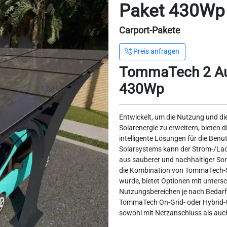
Paket 430Wp
Carport-Pakete
Preis anfragen
TommaTech 2 Aut
430Wp
Entwickelt, um die Nutzung und d
Solarenergie zu erweitern, bieten 
intelligente Lösungen für die Benu
Solarsystems kann der Strom-/Lad
aus sauberer und nachhaltiger So
die Kombination von TommaTech-S
wurde, bietet Optionen mit unters
Nutzungsbereichen je nach Bedarf
TommaTech On-Grid- oder Hybrid-W
sowohl mit Netzanschluss als auc