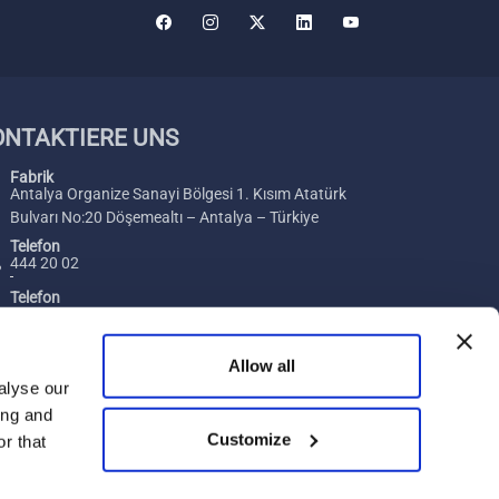
ONTAKTIERE UNS
Fabrik
Antalya Organize Sanayi Bölgesi 1. Kısım Atatürk
Bulvarı No:20 Döşemealtı – Antalya – Türkiye
Telefon
444 20 02
Telefon
+ 90 242 229 00 54
Fax
Allow all
+ 90 242 229 00 74
alyse our
ing and
Email
Customize
[email protected]
r that