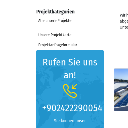
Projektkategorien
Wir 
Alle unsere Projekte
abge
Unte
Unsere Projektkarte
Projektanfrageformular
Rufen Sie uns
an!
+902422290054
Sie können unser