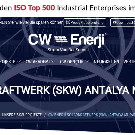
N Sie die Installationskosten
Produktüberprüfung
Download-C
N Sie, wie viel Sie sparen können
Strom Von Der Sonne
ROJEKTE
CW AKADEMİ
CW GENÇLİK
NEUIGKEITEN
VERT
RAFTWERK (SKW) ANTALYA
UNSERE SKW-PROJEKTE
CW ENERJİ SOLARKRAFTWERK (SKW) ANTALYA MURA