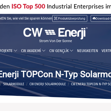
N Sie die Installationskosten
Produktüberprüfung
Download-C
N Sie, wie viel Sie sparen können
Strom Von Der Sonne
ROJEKTE
CW AKADEMİ
CW GENÇLİK
NEUIGKEITEN
VERT
nerji TOPCon N-Typ Solarm
SOLARMODULE
CW ENERJI SOLARMODULE
CW ENERJI TOPCON N-TYP 