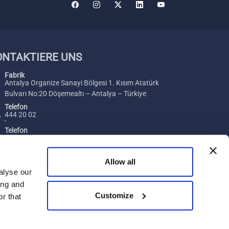
ONTAKTIERE UNS
Fabrik
Antalya Organize Sanayi Bölgesi 1. Kısım Atatürk
Bulvarı No:20 Döşemealtı – Antalya – Türkiye
Telefon
444 20 02
Telefon
+ 90 242 229 00 54
Fax
Allow all
+ 90 242 229 00 74
alyse our
ing and
Email
Customize
[email protected]
r that