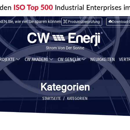
N Sie die Installationskosten
N Sie, wie viel Sie sparen können
Produktüberprüfung
Download-C
Strom Von Der Sonne
ROJEKTE
CW AKADEMİ
CW GENÇLİK
NEUIGKEITEN
VERT
Kategorien
STARTSEITE
KATEGORIEN